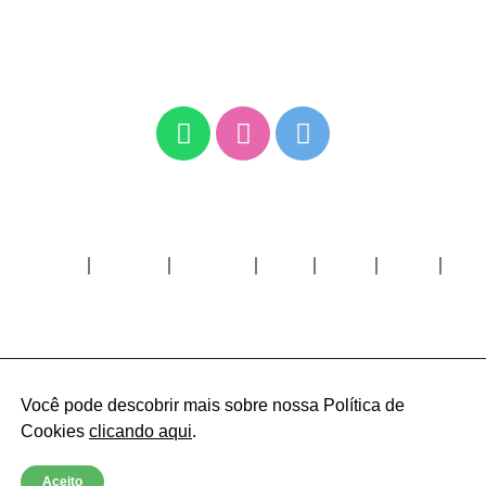
CONHEÇA AS NOSSAS
REDES SOCIAIS:
HOME
BENEFÍCIOS
GUIA MÉDICO
FILIE-SE
DÚVIDAS
CONTATO
COMO ADQUIRIR
Você pode descobrir mais sobre nossa Política de 
Cookies 
clicando aqui
.
Econlife. Todos os direitos reservados ©
Aceito